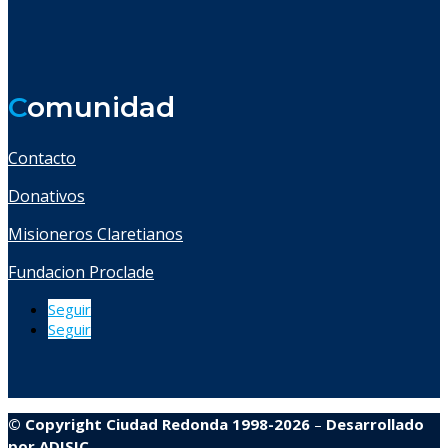
C
omunidad
Contacto
Donativos
Misioneros Claretianos
Fundacion Proclade
Seguir
Seguir
© Copyright Ciudad Redonda 1998-2026
–
Desarrollado
por
ADISIC