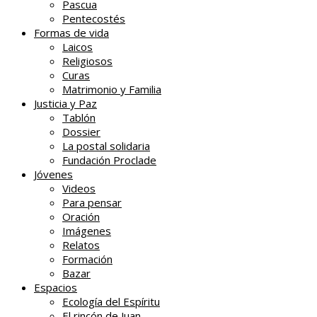
Pascua
Pentecostés
Formas de vida
Laicos
Religiosos
Curas
Matrimonio y Familia
Justicia y Paz
Tablón
Dossier
La postal solidaria
Fundación Proclade
Jóvenes
Videos
Para pensar
Oración
Imágenes
Relatos
Formación
Bazar
Espacios
Ecología del Espíritu
El rincón de Juan