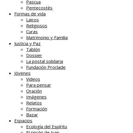
Pascua
Pentecostés
Formas de vida
Laicos
Religiosos
Curas
Matrimonio y Familia
Justicia y Paz
Tablón
Dossier
La postal solidaria
Fundación Proclade
Jóvenes
Videos
Para pensar
Oración
Imágenes
Relatos
Formación
Bazar
Espacios
Ecología del Espíritu
El rincón de Juan