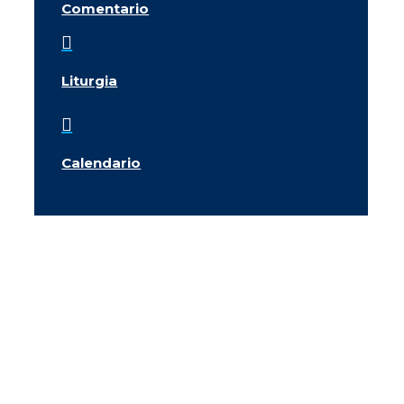
Comentario

Liturgia

Calendario