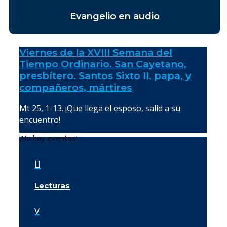
Evangelio en audio
Viernes de la XVIII Semana del
Tiempo Ordinario. San Cayetano,
presbítero. Santos Sixto II, papa, y
compañeros, mártires
Mt 25, 1-13. ¡Que llega el esposo, salid a su
encuentro!
¡No hay eventos!

Lecturas
v