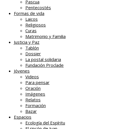
Pascua
Pentecostés
Formas de vida
Laicos
Religiosos
Curas
Matrimonio y Familia
Justicia y Paz
Tablón
Dossier
La postal solidaria
Fundación Proclade
Jóvenes
Videos
Para pensar
Oración
Imágenes
Relatos
Formación
Bazar
Espacios
Ecología del Espíritu
El rincón de Juan