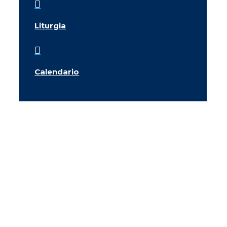

Liturgia

Calendario