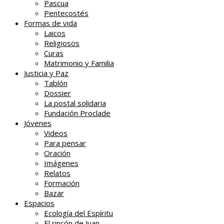
Pascua
Pentecostés
Formas de vida
Laicos
Religiosos
Curas
Matrimonio y Familia
Justicia y Paz
Tablón
Dossier
La postal solidaria
Fundación Proclade
Jóvenes
Videos
Para pensar
Oración
Imágenes
Relatos
Formación
Bazar
Espacios
Ecología del Espíritu
El rincón de Juan