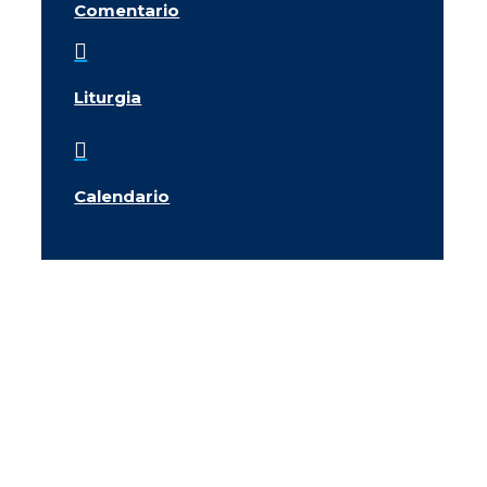
Comentario

Liturgia

Calendario