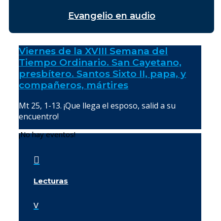
Evangelio en audio
Viernes de la XVIII Semana del
Tiempo Ordinario. San Cayetano,
presbítero. Santos Sixto II, papa, y
compañeros, mártires
Mt 25, 1-13. ¡Que llega el esposo, salid a su
encuentro!
¡No hay eventos!

Lecturas
v