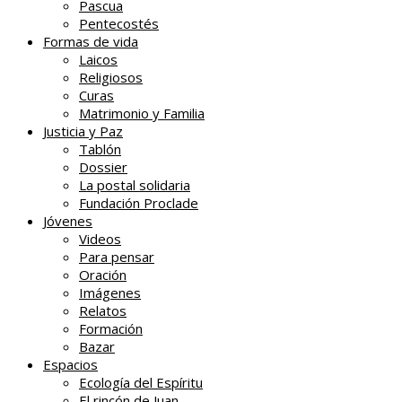
Pascua
Pentecostés
Formas de vida
Laicos
Religiosos
Curas
Matrimonio y Familia
Justicia y Paz
Tablón
Dossier
La postal solidaria
Fundación Proclade
Jóvenes
Videos
Para pensar
Oración
Imágenes
Relatos
Formación
Bazar
Espacios
Ecología del Espíritu
El rincón de Juan