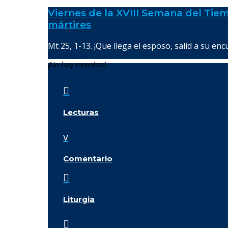
Viernes de la XVIII Semana del Tiem
mártires
Mt 25, 1-13. ¡Que llega el esposo, salid a su enc
¡No hay eventos!

Lecturas
v
Comentario

Liturgia
