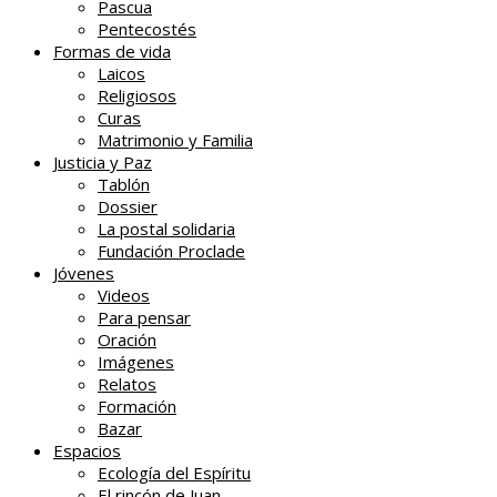
Pascua
Pentecostés
Formas de vida
Laicos
Religiosos
Curas
Matrimonio y Familia
Justicia y Paz
Tablón
Dossier
La postal solidaria
Fundación Proclade
Jóvenes
Videos
Para pensar
Oración
Imágenes
Relatos
Formación
Bazar
Espacios
Ecología del Espíritu
El rincón de Juan