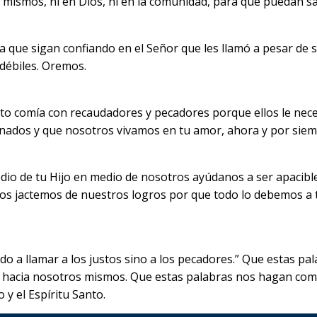
sí mismos, ni en Dios, ni en la comunidad, para que puedan 
ra que sigan confiando en el Señor que les llamó a pesar de 
débiles. Oremos.
sto comía con recaudadores y pecadores porque ellos le neces
onados y que nosotros vivamos en tu amor, ahora y por siem
dio de tu Hijo en medio de nosotros ayúdanos a ser apacibl
nos jactemos de nuestros logros por que todo lo debemos a t
ido a llamar a los justos sino a los pecadores.” Que estas pa
n hacia nosotros mismos. Que estas palabras nos hagan comp
 y el Espíritu Santo.