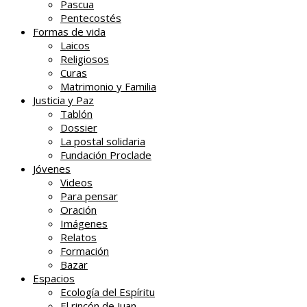
Pascua
Pentecostés
Formas de vida
Laicos
Religiosos
Curas
Matrimonio y Familia
Justicia y Paz
Tablón
Dossier
La postal solidaria
Fundación Proclade
Jóvenes
Videos
Para pensar
Oración
Imágenes
Relatos
Formación
Bazar
Espacios
Ecología del Espíritu
El rincón de Juan