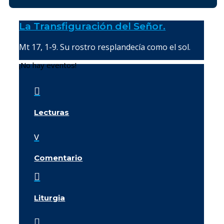
La Transfiguración del Señor.
Mt 17, 1-9. Su rostro resplandecía como el sol.
¡No hay eventos!

Lecturas
v
Comentario

Liturgia
