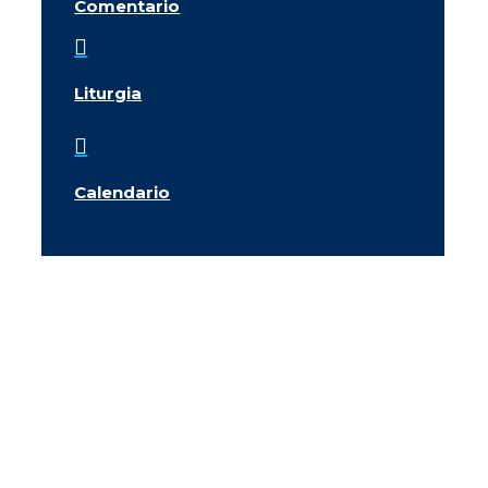
Comentario

Liturgia

Calendario