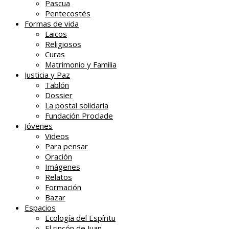
Pascua
Pentecostés
Formas de vida
Laicos
Religiosos
Curas
Matrimonio y Familia
Justicia y Paz
Tablón
Dossier
La postal solidaria
Fundación Proclade
Jóvenes
Videos
Para pensar
Oración
Imágenes
Relatos
Formación
Bazar
Espacios
Ecología del Espíritu
El rincón de Juan