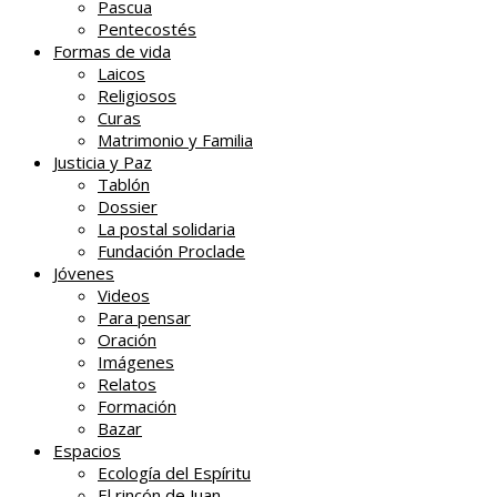
Pascua
Pentecostés
Formas de vida
Laicos
Religiosos
Curas
Matrimonio y Familia
Justicia y Paz
Tablón
Dossier
La postal solidaria
Fundación Proclade
Jóvenes
Videos
Para pensar
Oración
Imágenes
Relatos
Formación
Bazar
Espacios
Ecología del Espíritu
El rincón de Juan