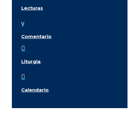
Lecturas
v
Comentario

Liturgia

Calendario