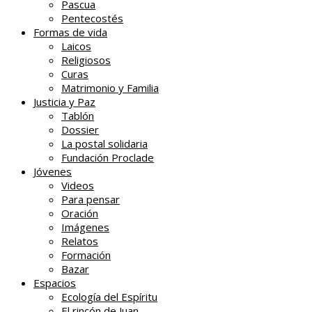
Pascua
Pentecostés
Formas de vida
Laicos
Religiosos
Curas
Matrimonio y Familia
Justicia y Paz
Tablón
Dossier
La postal solidaria
Fundación Proclade
Jóvenes
Videos
Para pensar
Oración
Imágenes
Relatos
Formación
Bazar
Espacios
Ecología del Espíritu
El rincón de Juan