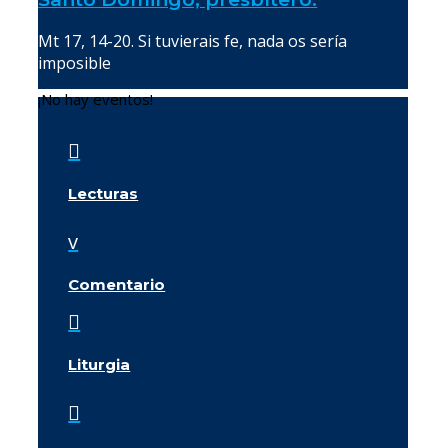
Mt 17, 14-20. Si tuvierais fe, nada os sería
imposible
¡No hay eventos!

Lecturas
v
Comentario

Liturgia
