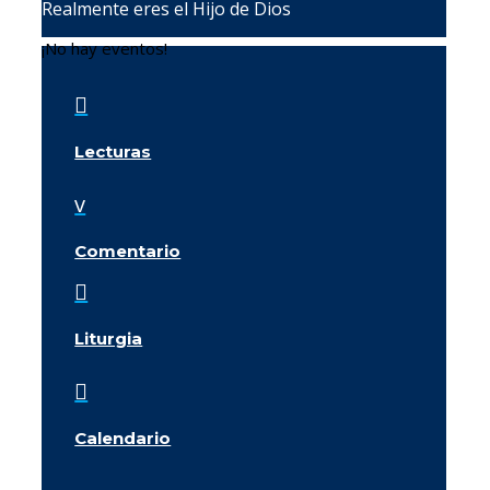
Realmente eres el Hijo de Dios
¡No hay eventos!

Lecturas
v
Comentario

Liturgia

Calendario