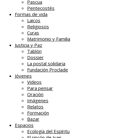
Pascua
Pentecostés
Formas de vida
Laicos
Religiosos
Curas
Matrimonio y Familia
Justicia y Paz
Tablón
Dossier
La postal solidaria
Fundación Proclade
Jóvenes
Videos
Para pensar
Oración
Imágenes
Relatos
Formación
Bazar
Espacios
Ecología del Espíritu
El rincón de Juan