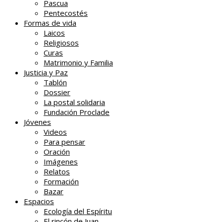
Pascua
Pentecostés
Formas de vida
Laicos
Religiosos
Curas
Matrimonio y Familia
Justicia y Paz
Tablón
Dossier
La postal solidaria
Fundación Proclade
Jóvenes
Videos
Para pensar
Oración
Imágenes
Relatos
Formación
Bazar
Espacios
Ecología del Espíritu
El rincón de Juan