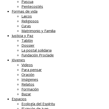
Pascua
Pentecostés
Formas de vida
Laicos
Religiosos
Curas
Matrimonio y Familia
Justicia y Paz
Tablón
Dossier
La postal solidaria
Fundación Proclade
Jóvenes
Videos
Para pensar
Oración
Imágenes
Relatos
Formación
Bazar
Espacios
Ecología del Espíritu
El rincón de Juan