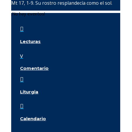
Mt 17, 1-9. Su rostro resplandecía como el sol.
¡No hay eventos!

Lecturas
v
Comentario

Liturgia

Calendario