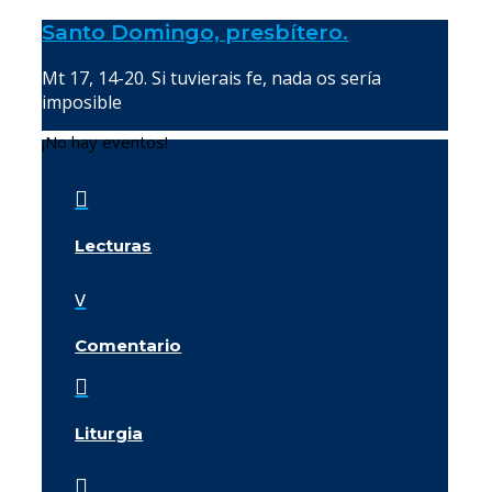
Santo Domingo, presbítero.
Mt 17, 14-20. Si tuvierais fe, nada os sería
imposible
¡No hay eventos!

Lecturas
v
Comentario

Liturgia
