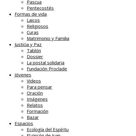
Pascua
Pentecostés
Formas de vida
Laicos
Religiosos
Curas
Matrimonio y Familia
Justicia y Paz
Tablón
Dossier
La postal solidaria
Fundación Proclade
Jóvenes
Videos
Para pensar
Oración
Imágenes
Relatos
Formación
Bazar
Espacios
Ecología del Espíritu
El rincón de Juan