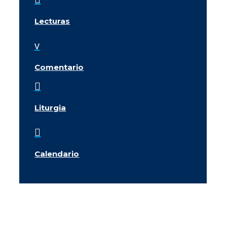
Lecturas
v
Comentario

Liturgia

Calendario