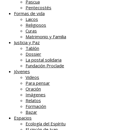
Pascua
Pentecostés
Formas de vida
Laicos
Religiosos
Curas
Matrimonio y Familia
Justicia y Paz
Tablón
Dossier
La postal solidaria
Fundación Proclade
Jóvenes
Videos
Para pensar
Oración
Imágenes
Relatos
Formación
Bazar
Espacios
Ecología del Espíritu
El rincón de Juan