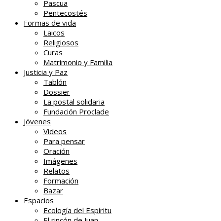
Pascua
Pentecostés
Formas de vida
Laicos
Religiosos
Curas
Matrimonio y Familia
Justicia y Paz
Tablón
Dossier
La postal solidaria
Fundación Proclade
Jóvenes
Videos
Para pensar
Oración
Imágenes
Relatos
Formación
Bazar
Espacios
Ecología del Espíritu
El rincón de Juan