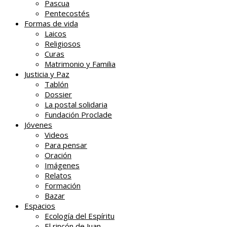
Pascua
Pentecostés
Formas de vida
Laicos
Religiosos
Curas
Matrimonio y Familia
Justicia y Paz
Tablón
Dossier
La postal solidaria
Fundación Proclade
Jóvenes
Videos
Para pensar
Oración
Imágenes
Relatos
Formación
Bazar
Espacios
Ecología del Espíritu
El rincón de Juan