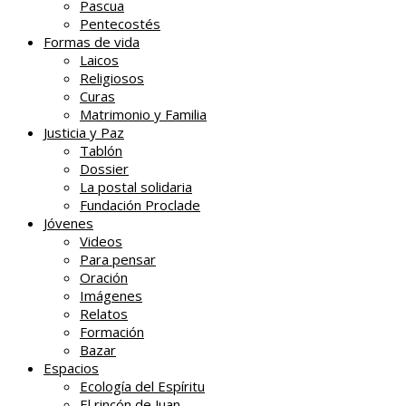
Pascua
Pentecostés
Formas de vida
Laicos
Religiosos
Curas
Matrimonio y Familia
Justicia y Paz
Tablón
Dossier
La postal solidaria
Fundación Proclade
Jóvenes
Videos
Para pensar
Oración
Imágenes
Relatos
Formación
Bazar
Espacios
Ecología del Espíritu
El rincón de Juan