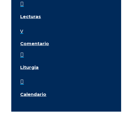

Lecturas
v
Comentario

Liturgia

Calendario