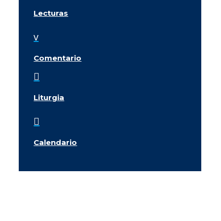
Lecturas
v
Comentario

Liturgia

Calendario