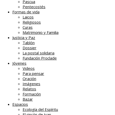
Pascua
Pentecostés
Formas de vida
Laicos
Religiosos
Curas
Matrimonio y Familia
Justicia y Paz
Tablón
Dossier
La postal solidaria
Fundación Proclade
Jóvenes
Videos
Para pensar
Oración
Imágenes
Relatos
Formación
Bazar
Espacios
Ecología del Espíritu
El rincón de Juan