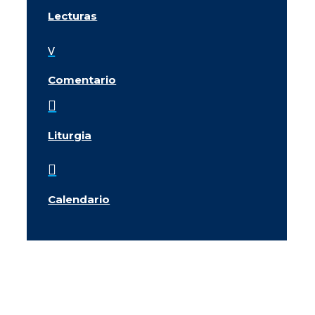
Lecturas
v
Comentario

Liturgia

Calendario