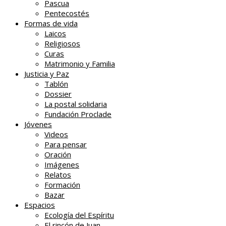
Pascua
Pentecostés
Formas de vida
Laicos
Religiosos
Curas
Matrimonio y Familia
Justicia y Paz
Tablón
Dossier
La postal solidaria
Fundación Proclade
Jóvenes
Videos
Para pensar
Oración
Imágenes
Relatos
Formación
Bazar
Espacios
Ecología del Espíritu
El rincón de Juan