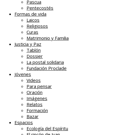
Pascua
Pentecostés
Formas de vida
Laicos
Religiosos
Curas
Matrimonio y Familia
Justicia y Paz
Tablón
Dossier
La postal solidaria
Fundación Proclade
Jóvenes
Videos
Para pensar
Oración
Imágenes
Relatos
Formación
Bazar
Espacios
Ecología del Espíritu
El rincón de Juan