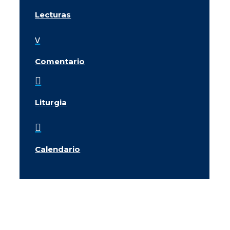
Lecturas
v
Comentario

Liturgia

Calendario