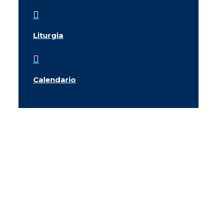

Liturgia

Calendario