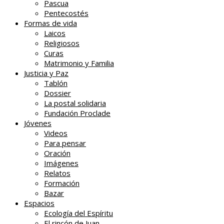
Pascua
Pentecostés
Formas de vida
Laicos
Religiosos
Curas
Matrimonio y Familia
Justicia y Paz
Tablón
Dossier
La postal solidaria
Fundación Proclade
Jóvenes
Videos
Para pensar
Oración
Imágenes
Relatos
Formación
Bazar
Espacios
Ecología del Espíritu
El rincón de Juan