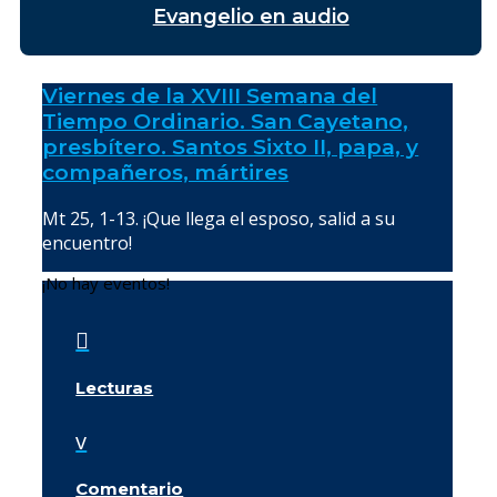
Evangelio en audio
Viernes de la XVIII Semana del
Tiempo Ordinario. San Cayetano,
presbítero. Santos Sixto II, papa, y
compañeros, mártires
Mt 25, 1-13. ¡Que llega el esposo, salid a su
encuentro!
¡No hay eventos!

Lecturas
v
Comentario