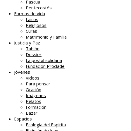
Pascua
Pentecostés
Formas de vida
Laicos
Religiosos
Curas
Matrimonio y Familia
Justicia y Paz
Tablón
Dossier
La postal solidaria
Fundación Proclade
Jóvenes
Videos
Para pensar
Oración
Imágenes
Relatos
Formación
Bazar
Espacios
Ecología del Espíritu
El rincón de Juan