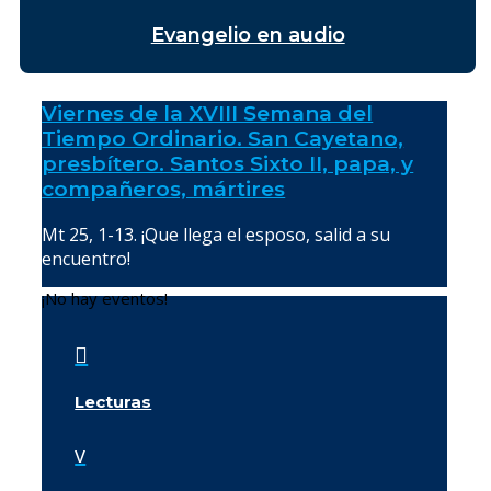
Evangelio en audio
Viernes de la XVIII Semana del
Tiempo Ordinario. San Cayetano,
presbítero. Santos Sixto II, papa, y
compañeros, mártires
Mt 25, 1-13. ¡Que llega el esposo, salid a su
encuentro!
¡No hay eventos!

Lecturas
v