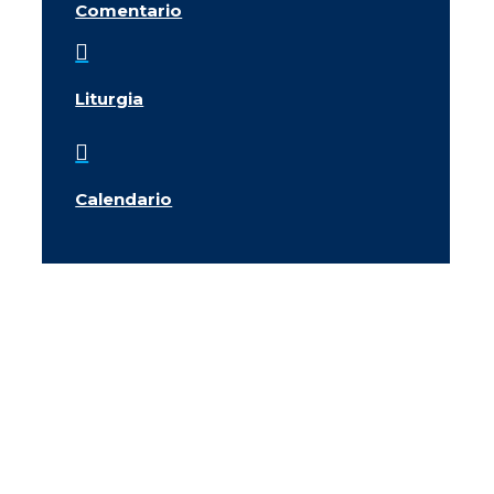
Comentario

Liturgia

Calendario