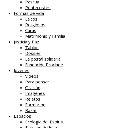
Pascua
Pentecostés
Formas de vida
Laicos
Religiosos
Curas
Matrimonio y Familia
Justicia y Paz
Tablón
Dossier
La postal solidaria
Fundación Proclade
Jóvenes
Videos
Para pensar
Oración
Imágenes
Relatos
Formación
Bazar
Espacios
Ecología del Espíritu
El rincón de Juan