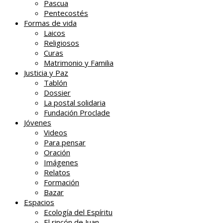
Pascua
Pentecostés
Formas de vida
Laicos
Religiosos
Curas
Matrimonio y Familia
Justicia y Paz
Tablón
Dossier
La postal solidaria
Fundación Proclade
Jóvenes
Videos
Para pensar
Oración
Imágenes
Relatos
Formación
Bazar
Espacios
Ecología del Espíritu
El rincón de Juan