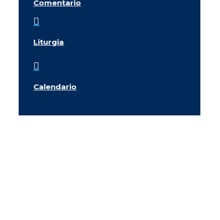
Comentario

Liturgia

Calendario