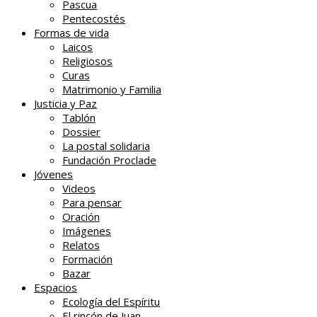
Pascua
Pentecostés
Formas de vida
Laicos
Religiosos
Curas
Matrimonio y Familia
Justicia y Paz
Tablón
Dossier
La postal solidaria
Fundación Proclade
Jóvenes
Videos
Para pensar
Oración
Imágenes
Relatos
Formación
Bazar
Espacios
Ecología del Espíritu
El rincón de Juan