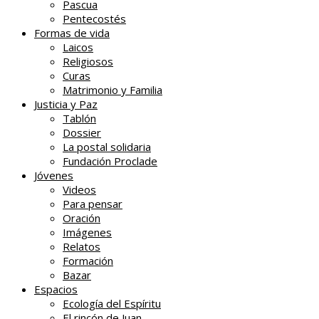
Pascua
Pentecostés
Formas de vida
Laicos
Religiosos
Curas
Matrimonio y Familia
Justicia y Paz
Tablón
Dossier
La postal solidaria
Fundación Proclade
Jóvenes
Videos
Para pensar
Oración
Imágenes
Relatos
Formación
Bazar
Espacios
Ecología del Espíritu
El rincón de Juan