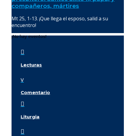
compañeros, mártires
Mt 25, 1-13. ¡Que llega el esposo, salid a su
encuentro!
¡No hay eventos!

Lecturas
v
Comentario

Liturgia
