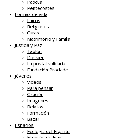
Pascua
Pentecostés
Formas de vida
Laicos
Religiosos
Curas
Matrimonio y Familia
Justicia y Paz
Tablón
Dossier
La postal solidaria
Fundación Proclade
Jóvenes
Videos
Para pensar
Oración
Imágenes
Relatos
Formación
Bazar
Espacios
Ecología del Espíritu
El rincón de Juan