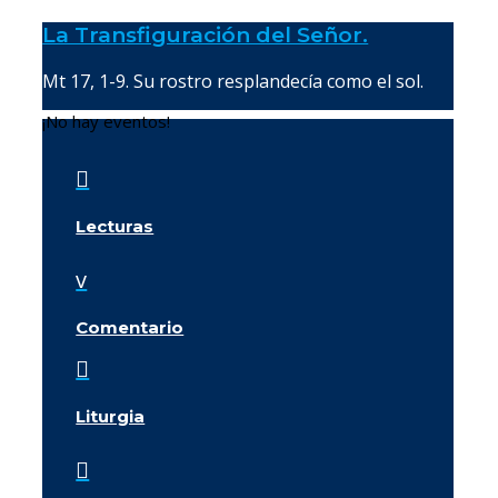
La Transfiguración del Señor.
Mt 17, 1-9. Su rostro resplandecía como el sol.
¡No hay eventos!

Lecturas
v
Comentario

Liturgia
