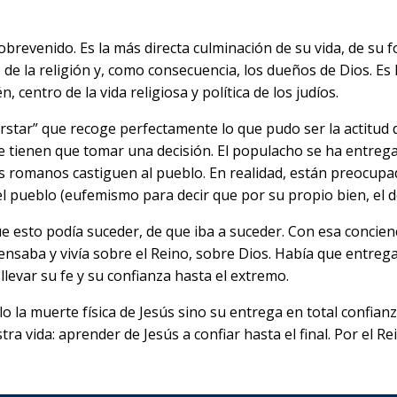
sobrevenido. Es la más directa culminación de su vida, de su
e la religión y, como consecuencia, los dueños de Dios. Es l
 centro de la vida religiosa y política de los judíos.
rstar” que recoge perfectamente lo que pudo ser la actitud d
 tienen que tomar una decisión. El populacho se ha entregad
s romanos castiguen al pueblo. En realidad, están preocupad
n del pueblo (eufemismo para decir que por su propio bien, el
ue esto podía suceder, de que iba a suceder. Con esa concien
saba y vivía sobre el Reino, sobre Dios. Había que entregars
levar su fe y su confianza hasta el extremo.
o la muerte física de Jesús sino su entrega en total confianz
a vida: aprender de Jesús a confiar hasta el final. Por el Re