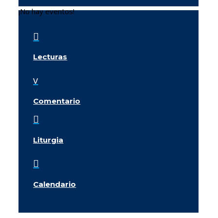
¡No hay eventos!

Lecturas
v
Comentario

Liturgia

Calendario