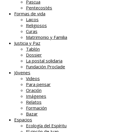
Pascua
Pentecostés
Formas de vida
Laicos
Religiosos
Curas
Matrimonio y Familia
Justicia y Paz
Tablón
Dossier
La postal solidaria
Fundación Proclade
Jóvenes
Videos
Para pensar
Oración
Imágenes
Relatos
Formación
Bazar
Espacios
Ecología del Espíritu
El rincón de Juan