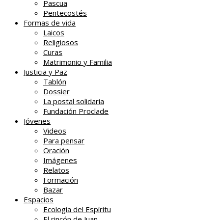
Pascua
Pentecostés
Formas de vida
Laicos
Religiosos
Curas
Matrimonio y Familia
Justicia y Paz
Tablón
Dossier
La postal solidaria
Fundación Proclade
Jóvenes
Videos
Para pensar
Oración
Imágenes
Relatos
Formación
Bazar
Espacios
Ecología del Espíritu
El rincón de Juan