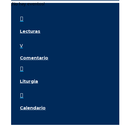
¡No hay eventos!

Lecturas
v
Comentario

Liturgia

Calendario