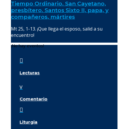
Tiempo Ordinario. San Cayetano,
presbítero. Santos Sixto II, papa, y
compañeros, mártires
Mt 25, 1-13. ¡Que llega el esposo, salid a su
encuentro!
¡No hay eventos!

Lecturas
v
Comentario

Liturgia