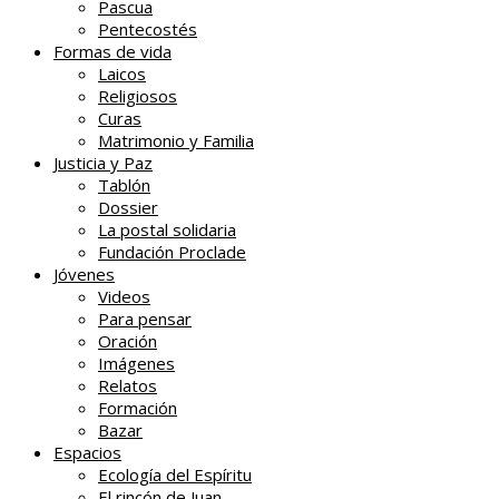
Pascua
Pentecostés
Formas de vida
Laicos
Religiosos
Curas
Matrimonio y Familia
Justicia y Paz
Tablón
Dossier
La postal solidaria
Fundación Proclade
Jóvenes
Videos
Para pensar
Oración
Imágenes
Relatos
Formación
Bazar
Espacios
Ecología del Espíritu
El rincón de Juan