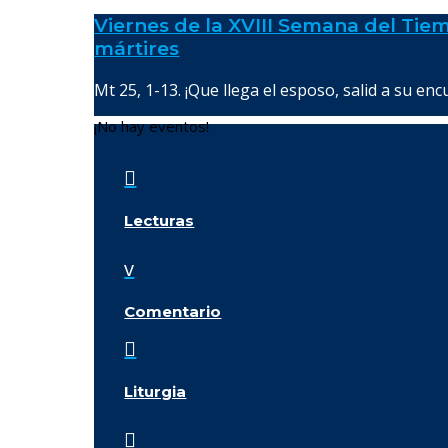
Viernes de la XVIII Semana del Tiem
mártires
Mt 25, 1-13. ¡Que llega el esposo, salid a su enc
¡No hay eventos!

Lecturas
v
Comentario

Liturgia
