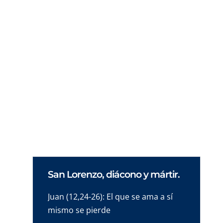
Explora la singularidad de María y su unión
con la Iglesia. Descubre cómo la Madre de
Dios vive en comunión eterna con la
humanidad y la Trinidad.
San Lorenzo, diácono y mártir.
Juan (12,24-26): El que se ama a sí
mismo se pierde